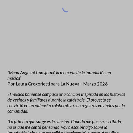
“
Manu Angelini transformó la memoria de la inundación en
música
”
Por
Laura Gregorietti
para
La Nueva
-
Marzo
202
6
El músico bahiense compuso una canción inspirada en las historias
de vecinos y familiares durante la catástrofe. El proyecto se
convirtió en un videoclip colaborativo con registros enviados por la
comunidad.
“Lo primero que surge es la canción. Cuando me puse a escribirla,
no es que me senté pensando ‘voy a escribir algo sobre la
inundación’, sino que me salió naturalmente”, cuenta. A medida