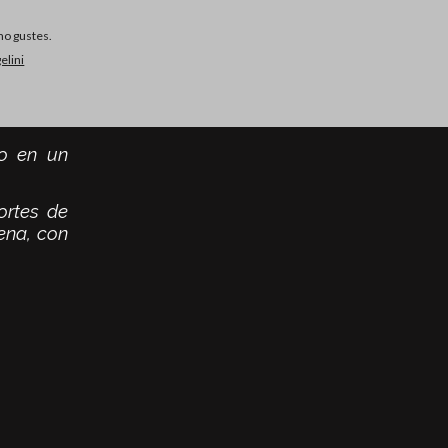
mo gustes.
elini
mo en un
ortes de
ena, con