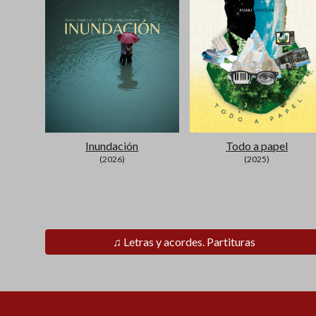
Inundación
Todo a papel
(202
6
)
(2025)
♫ Letras y acordes. Partituras