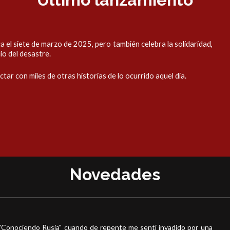
a el siete de marzo de 2025, pero también celebra la solidaridad,
o del desastre.
tar con miles de otras historias de lo ocurrido aquel día.
Novedades
‪"Conociendo Rusia‬
" cuando de repente me sentí invadido por una