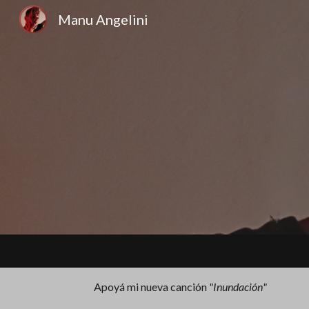
Manu Angelini
Sk
Apoyá mi nueva canción
"Inundación"