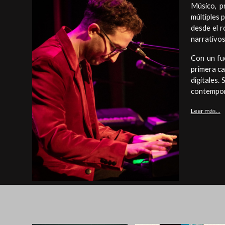
Músico, p
múltiples 
desde el r
narrativos,
Con un fue
primera ca
digitales.
contempo
Leer más...