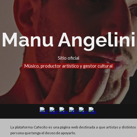
ip to main content
Skip to navigat
Manu Angelini
Sitio oficial
Músico, productor artístico y gestor cultural
La plataforma Cafecito es una página web destinada a que artistas y distint
persona que tenga el deseo de apoyarlo.