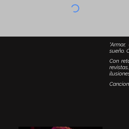
"Armar,
sueño. 
Con ret
revista
ilusione
Cancione