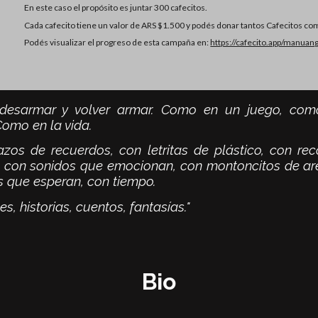
En
este caso el propósito es juntar 300 cafecitos.
Cada cafecito tiene un valor de ARS $1.500 y podés donar tantos Cafecitos co
Podés visualizar el progreso de esta campaña en:
https://cafecito.app/manuang
 desarmar y volver armar. Como en un juego, co
Como en la vida.
azos de recuerdos, con letritas de plástico, con rec
s, con sonidos que emocionan, con montoncitos de ar
s que esperan, con tiempo.
s, historias, cuentos, fantasías."
Bio